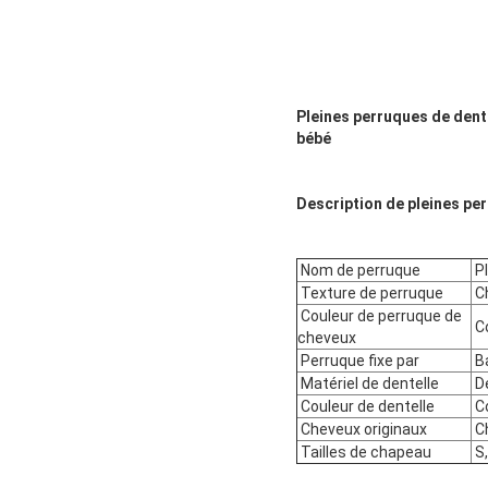
Pleines perruques de dent
bébé
Description de pleines pe
Nom de perruque
Pl
Texture de perruque
Ch
Couleur de perruque de
Co
cheveux
Perruque fixe par
Ba
Matériel de dentelle
De
Couleur de dentelle
Co
Cheveux originaux
Ch
Tailles de chapeau
S,