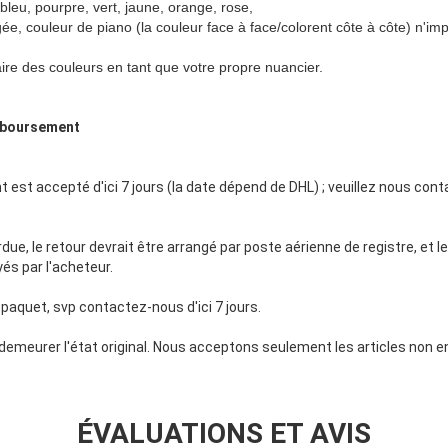
bleu, pourpre, vert, jaune, orange, rose,
e, couleur de piano (la couleur face à face/colorent côte à côte) n'imp
re des couleurs en tant que votre propre nuancier.
emboursement
est accepté d'ici 7 jours (la date dépend de DHL) ; veuillez nous con
perdue, le retour devrait être arrangé par poste aérienne de registre, et 
és par l'acheteur.
 paquet, svp contactez-nous d'ici 7 jours.
les demeurer l'état original. Nous acceptons seulement les articles no
ÉVALUATIONS ET AVIS