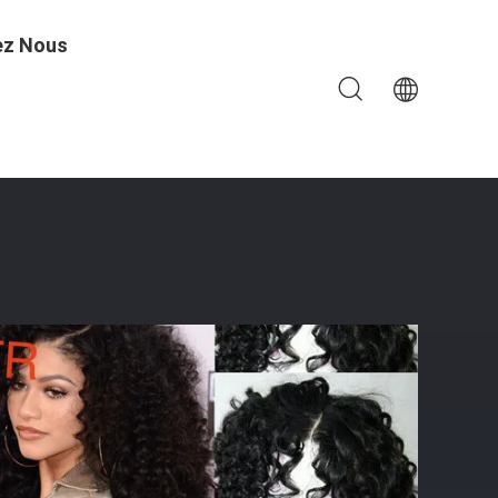
ez Nous
siliens Pour Des Femmes De Couleur Avec Des Cheveux De