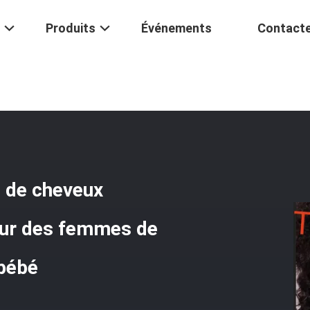
Produits
Événements
Contact
lés
/
Pleines Perruques De Dentelle De Cheveux Suisses Bouclés Bré
e de cheveux
our des femmes de
 bébé