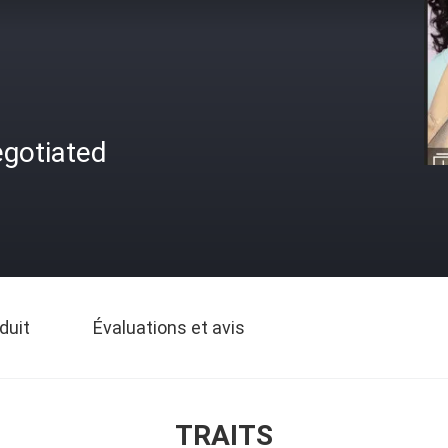
egotiated
duit
Évaluations et avis
TRAITS