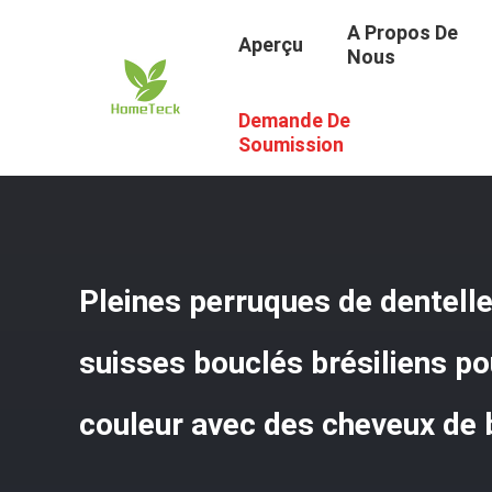
A Propos De
Aperçu
Nous
Demande De
Aperçu
/
Produits
/
Perruques De Cheveux Humains Bouc
Bébé
Soumission
Pleines perruques de dentell
suisses bouclés brésiliens p
couleur avec des cheveux de