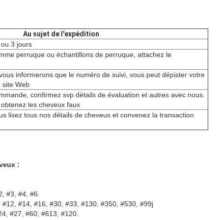
Au sujet de l'expédition
 ou 3 jours
mme perruque ou échantillons de perruque, attachez le
 vous informerons que le numéro de suivi, vous peut dépister votre
site Web
ommande, confirmez svp détails de évaluation et autres avec nous.
btenez les cheveux faux
ous lisez tous nos détails de cheveux et convenez la transaction
veux :
, #3, #4, #6.
 #12, #14, #16, #30, #33, #130, #350, #530, #99j
#24, #27, #60, #613, #120.