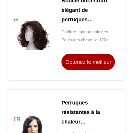
Bouclé ultra-court
élégant de
perruques
synthétiques des
Coiffure: longues pleines
cheveux des
perruques principales
Poids des cheveux: 120g
femmes à hautes
bouclées
températures de
Obtenez le meilleur
fibre
prix
Perruques
résistantes à la
chaleur
synthétiques/long