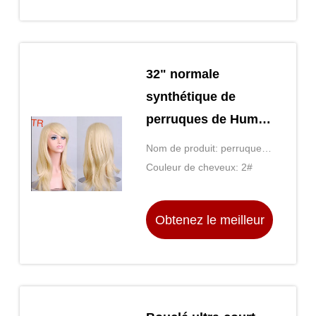
prix
32" normale
synthétique de
perruques de Humen
lacent de seuls
Nom de produit: perruques
noeuds blanchis
normales de dentelle
Couleur de cheveux: 2#
Obtenez le meilleur
prix