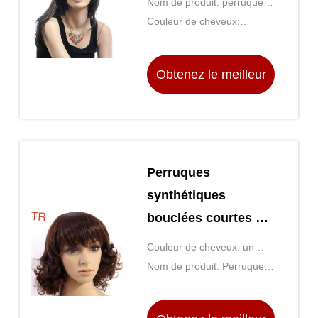
Nom de produit: perruques
Bob Wigs With Side
à hautes températures de
Couleur de cheveux:
Bangs
fibre
Couleur noire
Obtenez le meilleur
prix
Perruques
synthétiques
bouclées courtes de
cheveux, perruques
Couleur de cheveux: un
bouclées Brown
brun plus foncé
Nom de produit: Perruques
plus foncé du
résistantes à la haute
température de fibre
synthétique 6A