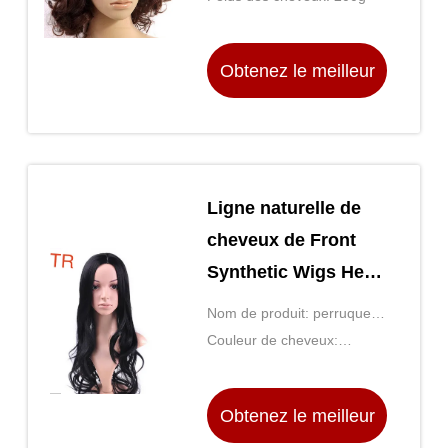
cheveux femmes
bouclées naturelles
Obtenez le meilleur
synthétiques
élégantes de
prix
perruques
Ligne naturelle de
cheveux de Front
Synthetic Wigs Heat
Resistant de dentelle
Nom de produit: perruque
frisée directement
noire faite à la machine
Couleur de cheveux:
Couleur noire naturelle
Obtenez le meilleur