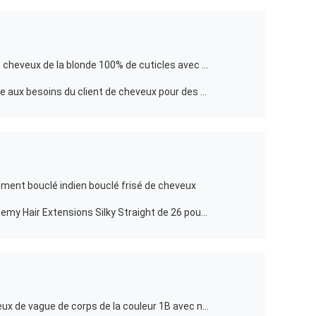
Pleins prolongements brésiliens de cheveux de la blonde 100% de cuticles avec double dessiné
Armure bouclée brésilienne adaptée aux besoins du client de cheveux pour des femmes de couleur
lement bouclé indien bouclé frisé de cheveux
Embrouillement humain indien de Remy Hair Extensions Silky Straight de 26 pouces libre
Prolongements péruviens de cheveux de vague de corps de la couleur 1B avec non-traité