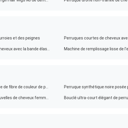
12" - 36" vrai produit chimique indien soyeux de Front Vrgin Hair Wigs No de dentelle aucune fibre
urroies et des peignes
Perruques courtes de cheveux avec
Machine de remplissage de l'eau de longueur de 222 cheveux avec la bande élastique et la couleur naturelle
Longues perruques résistantes à la haute température de fibre de couleur de perruques synthétiques mélangées de cheveux
Perruques synthétiques semblantes naturelles de nouvelles de cheveux femmes bouclées naturelles synthétiques élégantes de perruques