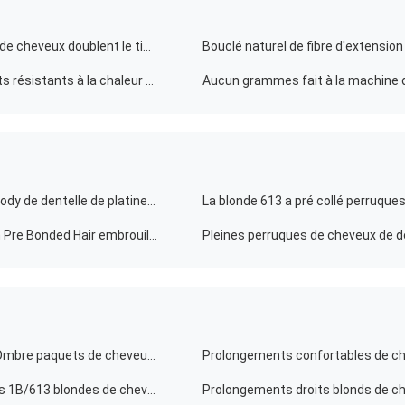
Les longs prolongements synthétiques droits soyeux de cheveux doublent le tissage fort tiré de cheveux
Pouces soyeux de longs de synthétique prolongements résistants à la chaleur en esclavage doux de cheveux directement 20
La pleine cuticle de vague de Remy Human Hair Wigs Body de dentelle de platine a aligné 30 pouces
perruques 30" 100% de prolongements de Remy Virgin Pre Bonded Hair embrouiller ou jeter librement
1b / Cheveux 100% blonds péruviens blonds de 613 d'Ombre paquets de cheveux/Ombre ne tisser aucun rejet
10A évaluent la couleur péruvienne des prolongements 1B/613 blondes de cheveux de 100% Ombre