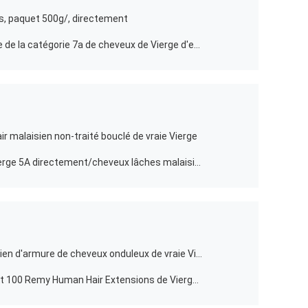
ks, paquet 500g/, directement
Oeuf tiré Cury de cheveux de Vierge de la catégorie 7a de cheveux de Vierge d'extrémités de double plein 10 pouces à 16 pouces
r malaisien non-traité bouclé de vraie Vierge
Cheveux naturels humains de la Vierge 5A directement/cheveux lâches malaisiens de Vierge de vague
Double droit cambodgien cambodgien d'armure de cheveux onduleux de vraie Vierge dessiné
Cheveux cambodgiens directement 100 Remy Human Hair Extensions de Vierge de vague de corps