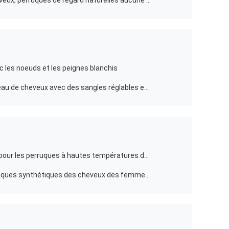
Perruque droite non-traitée de cheveux, perruques de regard naturelles aucune fibre
 les noeuds et les peignes blanchis
Machine de remplissage lisse de l'eau de cheveux avec des sangles réglables et des noeuds blanchis
Perruque synthétique noire posée pour les perruques à hautes températures de fibre de femmes
Bouclé ultra-court élégant de perruques synthétiques des cheveux des femmes à hautes températures de fibre