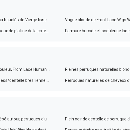
Dentelle profonde Front Wigs With Baby Hair de cheveux bouclés de Vierge lisse/100 cheveux
Vague blonde de Front Lace Wigs W
femmes blondes de Front Lace Wigs For White de cheveux de platine de la catégorie 7A
perruques des cheveux 6A 100 pour des femmes de couleur, Front Lace Human Hair Wigs
Pleines perruques blondes en soie de cheveux de Glueless/dentelle brésilienne Front Wigs
Remy Straight Human Hair Wig avec des cheveux de bébé autour, perruques glueless d'avant de dentelle
Plein noir de dentelle de perruque