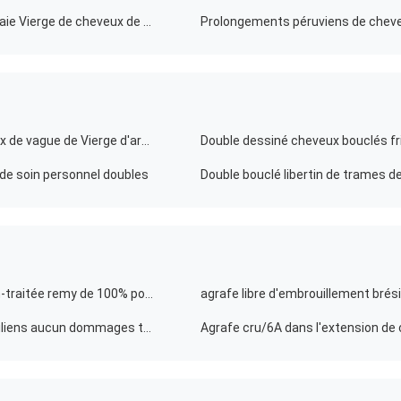
Vague péruvienne de corps d'armure de cheveux de vraie Vierge de cheveux de 100% non-traitée
Prolongements profonds indiens crus doux de cheveux de vague de Vierge d'armure propre et saine de cheveux
de soin personnel doubles
prolongements bouclés de cheveux de pleine tête non-traitée remy de 100% pour les femmes blanches
Extension amovible de cheveux des cheveux 100 brésiliens aucun dommages toute la texture disponible