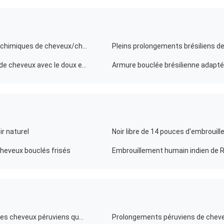
Brown aucun prolongements bouclés 100% brésiliens chimiques de cheveux/cheveux humides et onduleux
Vrais prolongements bouclés brésiliens colorés multi de cheveux avec le doux et le lustre
ir naturel
Noir libre de 14 pouces d'embrouil
 cheveux bouclés frisés
Façonnez à 6A 100% les cheveux péruviens de Vierge les cheveux péruviens que droits empaquettent 18 pouces noir