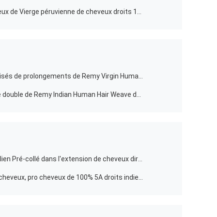
Prolongements péruviens de cheveux de Vierge péruvienne de cheveux droits 10 pouces à 30 pouces en stock
Double dessiné cheveux bouclés frisés de prolongements de Remy Virgin Human Hair de 1B # d'Indien
Double bouclé libertin de trames de double de Remy Indian Human Hair Weave de pleine cuticle dessiné
agrafe libre d'embrouillement brésilien Pré-collé dans l'extension de cheveux directement 24 cheveux de pouce
Agrafe cru/6A dans l'extension de cheveux, pro cheveux de 100% 5A droits indiens collés