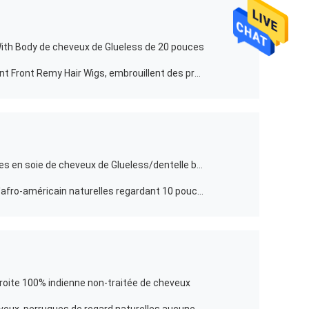
ith Body de cheveux de Glueless de 20 pouces
L'armure humide et onduleuse lacent Front Remy Hair Wigs, embrouillent des prolongements libres de cheveux
Pleines perruques naturelles blondes en soie de cheveux de Glueless/dentelle brésilienne Front Wigs
Perruques naturelles de cheveux d'afro-américain naturelles regardant 10 pouces
 droite 100% indienne non-traitée de cheveux