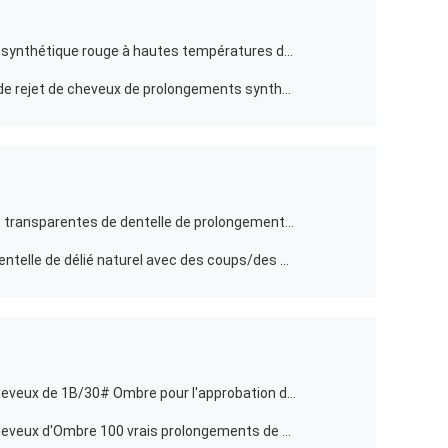
Bouclé naturel de fibre d'extension synthétique rouge à hautes températures de cheveux
Aucun grammes fait à la machine de rejet de cheveux de prolongements synthétiques d'armure 100 colorés
La blonde 613 a pré collé perruques transparentes de dentelle de prolongements de cheveux de pleines droites pour des femmes
Pleines perruques de cheveux de dentelle de délié naturel avec des coups/des prolongements cheveux humides et onduleux
Prolongements confortables de cheveux de 1B/30# Ombre pour l'approbation de GV de la BV de la CE de femmes
Prolongements droits blonds de cheveux d'Ombre 100 vrais prolongements de cheveux