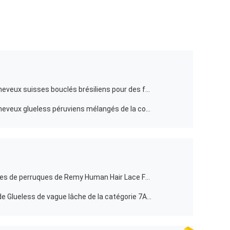
Pleines perruques de dentelle de cheveux suisses bouclés brésiliens pour des femmes de couleur avec des cheveux de bébé
Pleines perruques de dentelle de cheveux glueless péruviens mélangés de la couleur 100% avec des peignes/courroies
Sangles réglables bouclées libertines de perruques de Remy Human Hair Lace Front aucun embrouillement
perruques de cheveux de dentelle de Glueless de vague lâche de la catégorie 7A pleines pour des femmes de couleur