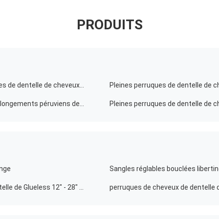
PRODUITS
La longue vague naturelle noire 18" de pleines perruques de dentelle de cheveux remy embrouillent librement
fermeture péruvienne de dessus de la dentelle 7A, prolongements péruviens de cheveux de vague de corps
ange
Pleines perruques bouclées Brown de cheveux de dentelle de Glueless 12" - 28" évaluent 5A