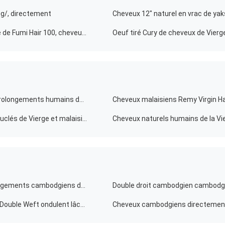
0g/, directement
Cheveux 12" naturel en vrac de ya
Cheveux brésiliens de nouvelle Vierge de bonne qualité de Fumi Hair 100, cheveux de Vierge
Vague naturelle de cheveux de Vierge de 22 pouces/prolongements humains de cheveux de Vierge
Cheveux malaisiens Remy Virgin Hai
Cheveux péruviens de cheveux naturels malaisiens bouclés de Vierge et malaisiens brésiliens
Cheveux non-traités de Vierge de 100 de Vierge prolongements cambodgiens de cheveux
Les cheveux cambodgiens de Vierge de Remy Human Double Weft ondulent lâchement le noir naturel