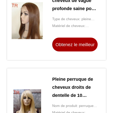
cheveux de vague
profonde saine pour
des femmes de
Type de cheveux: pleine
couleur
perruque de lacet
Matériel de cheveux:
Cheveux Remy Humains
Obtenez le meilleur
prix
Pleine perruque de
cheveux droits de
dentelle de 10
pouces avec des
Nom de produit: perruques
cheveux de bébé de
de cheveux humains
Matériel de cheveux: