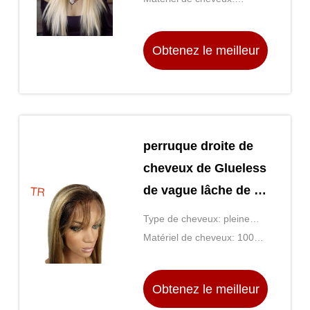
dames
naturels
Cheveux 100% brésiliens de
Vierge
Obtenez le meilleur
prix
perruque droite de
cheveux de Glueless
de vague lâche de la
catégorie 7A pour
Type de cheveux: pleine
des femmes de
perruque de lacet
Matériel de cheveux: 100%
couleur
cheveux humains
Obtenez le meilleur