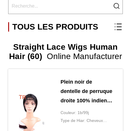
TOUS LES PRODUITS
Straight Lace Wigs Human
Hair (60)
Online Manufacturer
Plein noir de
dentelle de perruque
droite 100% indienne
non-traitée de
Couleur: 1b/99j
cheveux
Type de Hiar: Cheveux
indiens