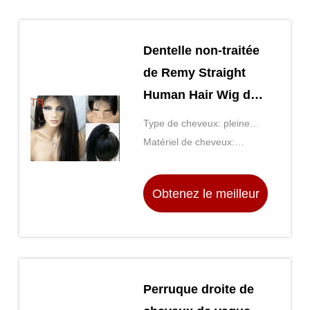
Dentelle non-traitée
de Remy Straight
Human Hair Wig de
beauté pleine avec
Type de cheveux: pleine
des cheveux de
perruque de lacet
Matériel de cheveux:
bébé
Cheveux Remy Humains
Obtenez le meilleur
prix
Perruque droite de