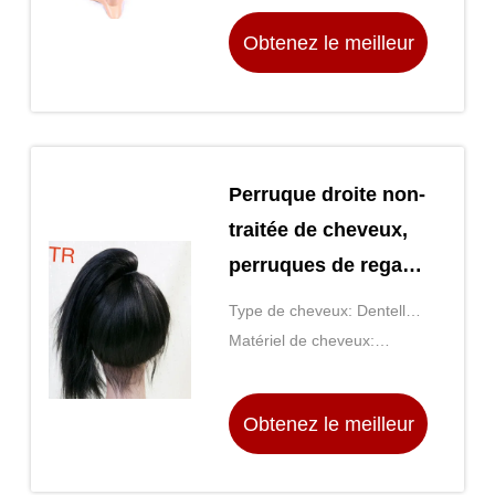
Obtenez le meilleur
prix
Perruque droite non-
traitée de cheveux,
perruques de regard
naturelles aucune
Type de cheveux: Dentelle
fibre
Front Wigs
Matériel de cheveux:
cheveux non-traités
Obtenez le meilleur
prix