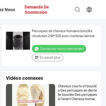
Demande De
ez Nous
Soumission
Perruques de cheveux humains bouclés
résolution 240*320 avec matériau laminé
et services OED et ODM123456789
Contactez-nous maintenant
En savoir plus
Vidéos connexes
Cheveux courts et bouclé
s Des perruques en dente
lle bouclée Des perruques
à l'avant Cheveux humain
s Bleus Démo arrive