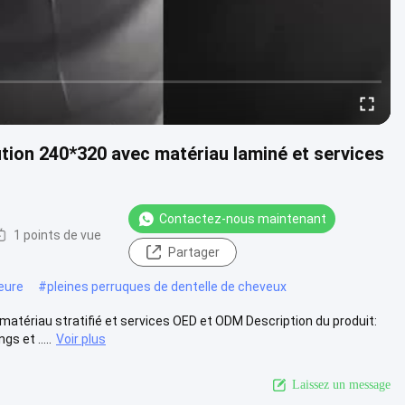
tion 240*320 avec matériau laminé et services
Contactez-nous maintenant
1 points de vue
Partager
eure
#
pleines perruques de dentelle de cheveux
tériau stratifié et services OED et ODM Description du produit:
s et .....
Voir plus
Laissez un message