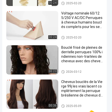
perruques de cheveux humain
00:24
2025-02-20
s bouclés
Voltage nominale 60/12
5/250 V AC/DC Perruques
à cheveux humains boucl
és complets pour les serv
ices OED et ODM
perruques de cheveux humain
00:24
2025-02-20
s bouclés
Bouclé frisé de pleines de
dentelle perruques 100% i
ndiennes non-traitées de
cheveux avec des cheveu
x de bébé
perruques de cheveux humain
00:23
2026-03-12
s bouclés
Cheveux bouclés de la Vie
rge 99j les vrais lacent co
mplètement la perruque
brésilienne de cheveux de
Wigs100%
perruques de cheveux humain
00:36
2025-05-09
s bouclés