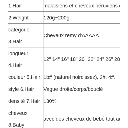
1.Hair
malaisiens et cheveux péruviens en 
2.Weight
120g~200g
catégorie
Cheveux remy d'AAAAA
3.Hair
longueur
12" 14" 16" 18" 20" 22" 24" 26" 28" 3
4.Hair
couleur 5.Hair
1b# (naturel noircissez), 2#, 4#.
style 6.Hair
Vague droite/corps/bouclé
densité 7.Hair
130%
cheveux
avec des cheveux de bébé tout auto
8.Baby