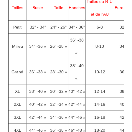
Tailles du R-U
Tailles
Buste
Taille
Hanches
Euro taill
et de l'AU
Petit
32" - 34"
24" - 26"
34" - 36"
6-8
32-34
36" -38
Milieu
34" -36 »
26" -28 »
8-10
34-36
«
38" -40
Grand
36" -38 »
28" -30 »
10-12
36-38
«
XL
38" -40 »
30" -32 »
40" -42 »
12-14
38-40
2XL
40" -42 »
32" -34 »
42" -44 »
14-16
40-42
3XL
42" -44 »
34" -36 »
44" -46 »
16-18
42-44
4XL
44" -46 »
36" -38 »
46" -48 »
18-20
44-46