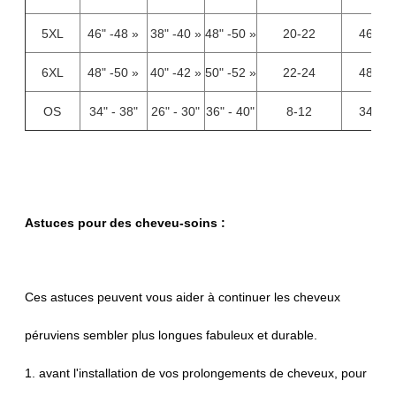
5XL
46" -48 »
38" -40 »
48" -50 »
20-22
46-48
6XL
48" -50 »
40" -42 »
50" -52 »
22-24
48-50
OS
34" - 38"
26" - 30"
36" - 40"
8-12
34-38
Astuces pour des cheveu-soins :
Ces astuces peuvent vous aider à continuer les cheveux
péruviens sembler plus longues fabuleux et durable.
1. avant l'installation de vos prolongements de cheveux, pour