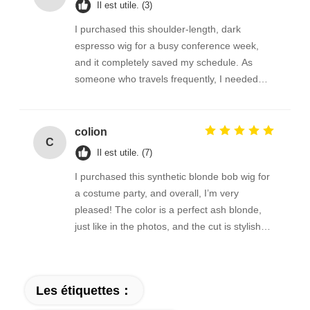
Il est utile. (3)
I purchased this shoulder-length, dark
espresso wig for a busy conference week,
and it completely saved my schedule. As
someone who travels frequently, I needed
something that looked polished but required
zero maintenance. This wig delivered exactly
that.
colion
C
Il est utile. (7)
I purchased this synthetic blonde bob wig for
a costume party, and overall, I’m very
pleased! The color is a perfect ash blonde,
just like in the photos, and the cut is stylish
and modern. It arrived well-packaged and felt
surprisingly soft for a synthetic fiber—no
unnatural shine, which was a big plus.
Les étiquettes：