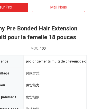
eur Prix
Mail Nous
y Pre Bonded Hair Extension
lti pour la femelle 18 pouces
MOQ:
100
dence
prolongements multi de cheveux de couleur
,
longs 
allage
付款方式
ison
供货能力
e paiement
发货期限