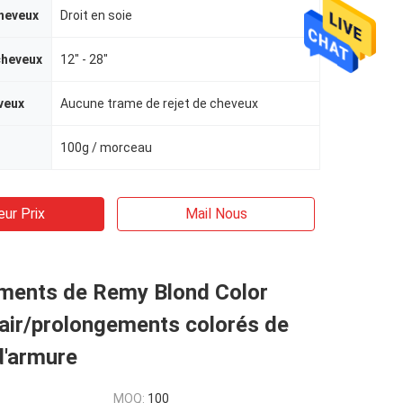
heveux
Droit en soie
cheveux
12" - 28"
veux
Aucune trame de rejet de cheveux
100g / morceau
eur Prix
Mail Nous
ments de Remy Blond Color
ir/prolongements colorés de
d'armure
MOQ:
100