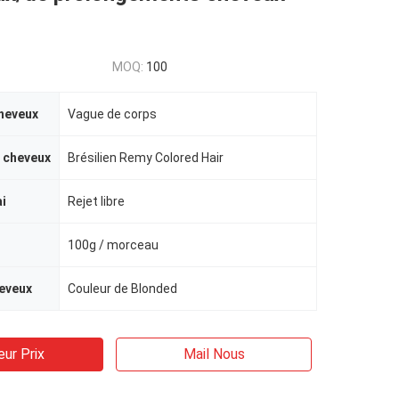
MOQ:
100
heveux
Vague de corps
 cheveux
Brésilien Remy Colored Hair
ai
Rejet libre
100g / morceau
eveux
Couleur de Blonded
eur Prix
Mail Nous