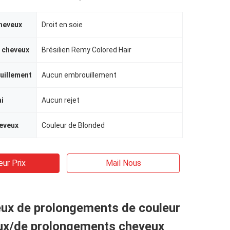
heveux
Droit en soie
 cheveux
Brésilien Remy Colored Hair
uillement
Aucun embrouillement
ai
Aucun rejet
eveux
Couleur de Blonded
eur Prix
Mail Nous
eux de prolongements de couleur
ux/de prolongements cheveux