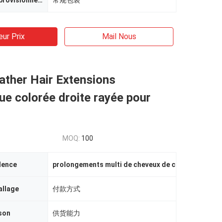
Capacité d'approvisionnement
常规包装
eur Prix
Mail Nous
ather Hair Extensions
ue colorée droite rayée pour
MOQ:
100
dence
prolongements multi de cheveux de couleur
,
longs 
allage
付款方式
ison
供货能力