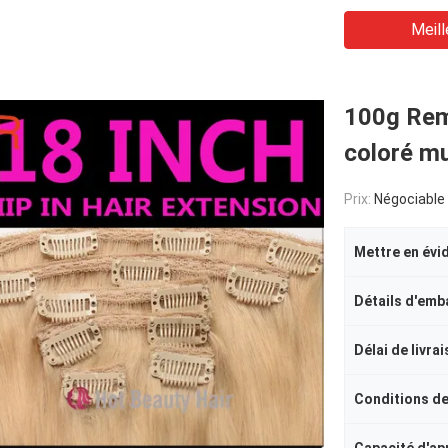
Meill
100g Rem
coloré mu
Prix:
Négociable
Mettre en évi
Détails d'emb
Délai de livra
Conditions d